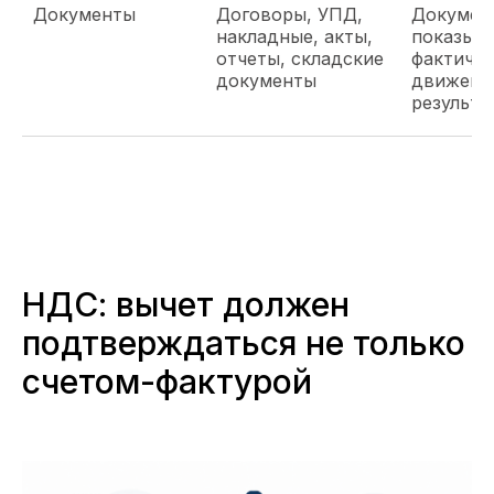
Документы
Договоры, УПД,
Докумен
накладные, акты,
показыв
отчеты, складские
фактичес
документы
движени
результа
НДС: вычет должен
подтверждаться не только
счетом-фактурой