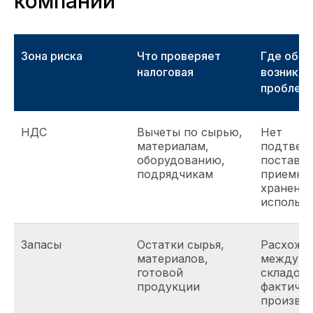
компании
Зона риска
Что проверяет
Где обы
налоговая
возника
проблем
НДС
Вычеты по сырью,
Нет
материалам,
подтвер
оборудованию,
поставки
подрядчикам
приемки,
хранения
использ
Запасы
Остатки сырья,
Расхожд
материалов,
между у
готовой
складом 
продукции
фактиче
произво