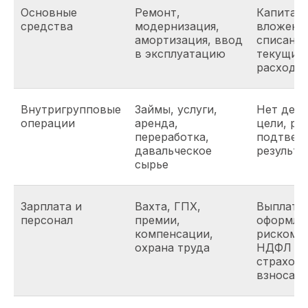
Основные
Ремонт,
Капитал
средства
модернизация,
вложени
амортизация, ввод
списаны 
в эксплуатацию
текущие
расходы
Внутригрупповые
Займы, услуги,
Нет дел
операции
аренда,
цели, ра
переработка,
подтвер
давальческое
результа
сырье
Зарплата и
Вахта, ГПХ,
Выплаты
персонал
премии,
оформле
компенсации,
риском 
охрана труда
НДФЛ и
страхов
взносам