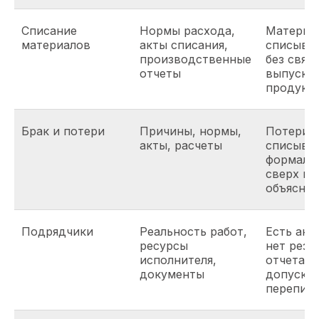
Списание
Нормы расхода,
Материа
материалов
акты списания,
списыва
производственные
без связи
отчеты
выпуско
продукц
Брак и потери
Причины, нормы,
Потери
акты, расчеты
списыва
формаль
сверх но
объяснен
Подрядчики
Реальность работ,
Есть акт,
ресурсы
нет резу
исполнителя,
отчета,
документы
допуска,
перепис